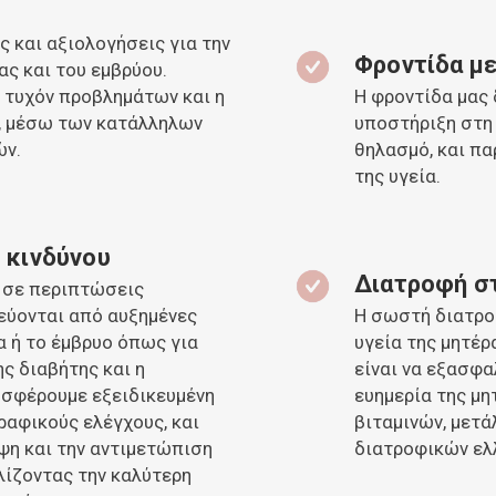
ς και αξιολογήσεις για την
Φροντίδα με
ς και του εμβρύου.
η τυχόν προβλημάτων και η
Η φροντίδα μας 
ς, μέσω των κατάλληλων
υποστήριξη στη 
ών.
θηλασμό, και πα
της υγεία.
 κινδύνου
Διατροφή σ
 σε περιπτώσεις
εύονται από αυξημένες
Η σωστή διατροφ
α ή το έμβρυο όπως για
υγεία της μητέρ
ς διαβήτης και η
είναι να εξασφα
ροσφέρουμε εξειδικευμένη
ευημερία της μ
αφικούς ελέγχους, και
βιταμινών, μετ
ψη και την αντιμετώπιση
διατροφικών ελ
ίζοντας την καλύτερη